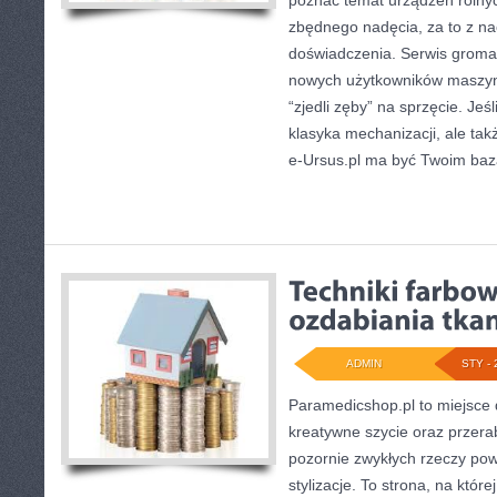
poznać temat urządzeń rolny
zbędnego nadęcia, za to z na
doświadczenia. Serwis gromad
nowych użytkowników maszyn, 
“zjedli zęby” na sprzęcie. Jeśl
klasyka mechanizacji, ale tak
e-Ursus.pl ma być Twoim ba
ADMIN
STY - 
Paramedicshop.pl to miejsce 
kreatywne szycie oraz przerab
pozornie zwykłych rzeczy pow
stylizacje. To strona, na które