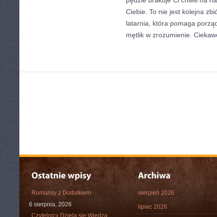
pędzie brakuje Ci chwili na na
Ciebie. To nie jest kolejna zb
latarnia, która pomaga porzą
mętlik w zrozumienie. Ciekaw
Romansy z Dodatkiem
sierpień 2026
6 sierpnia, 2026
lipiec 2026
Czytelnicy Dzielą się Wiedzą