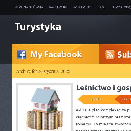
STRONA GŁÓWNA
ARCHIWUM
SPIS TREŚCI
TAGI
TURYSTYKA
Archive for 26 stycznia, 2026
ADMIN
STY - 
e-Ursus.pl to kompleksowa p
ciągnikom rolniczym oraz sze
rolnemu. To miejsce stworzon