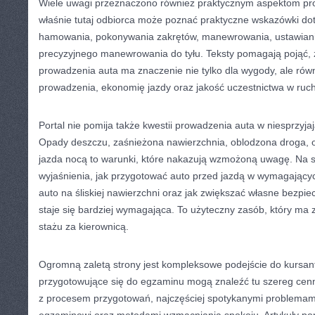
Wiele uwagi przeznaczono również praktycznym aspektom pr
właśnie tutaj odbiorca może poznać praktyczne wskazówki do
hamowania, pokonywania zakrętów, manewrowania, ustawiani
precyzyjnego manewrowania do tyłu. Teksty pomagają pojąć, ż
prowadzenia auta ma znaczenie nie tylko dla wygody, ale ró
prowadzenia, ekonomię jazdy oraz jakość uczestnictwa w ruc
Portal nie pomija także kwestii prowadzenia auta w niesprzyja
Opady deszczu, zaśnieżona nawierzchnia, oblodzona droga, 
jazda nocą to warunki, które nakazują wzmożoną uwagę. Na 
wyjaśnienia, jak przygotować auto przed jazdą w wymagając
auto na śliskiej nawierzchni oraz jak zwiększać własne bezpi
staje się bardziej wymagająca. To użyteczny zasób, który ma 
stażu za kierownicą.
Ogromną zaletą strony jest kompleksowe podejście do kursa
przygotowujące się do egzaminu mogą znaleźć tu szereg ce
z procesem przygotowań, najczęściej spotykanymi problemami