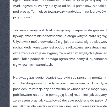
egzaminowi oraz metodami wzmacniania spokoju. Artykuły po
wynik egzaminu zależy nie tylko od nauki przepisów, ale także
pod presją. To miejsce towarzyszy kandydatom na kierowców
przygotowań.
Tak samo cenny jest dział poświęcony przepisom drogowym. 
bywają czasem niejednoznaczne, dlatego witryna stara się wyj
Użytkownik może dowiedzieć się, jak poruszać się po skrzyżow
ruchu, kiedy konieczne jest podporządkowanie się sytuacji na
oznaczenia oraz jakie sygnały zauważać w zwykłych sytuacja
dnia. Takie podejście pomaga ograniczać pomyłki, a jednocze
się w realnych warunkach.
Na uwagę zasługuje również szerokie spojrzenie na mentalny 
w ruchu drogowym to nie tylko opanowanie mechaniki jazdy, a
pośpiech, frustracja czy nadmierna pewność siebie mogą wpły
publikowane na stronie pomagają lepiej rozumieć, jak utrzymy
ze stresem oraz jak kształtować dojrzałe podejście do jazdy. D
nie tylko źródła wiedzy motoryzacyjnej, lecz również przewodn