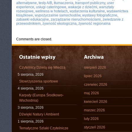
alternatywne
,
testy A/B
,
tłumaczenia
,
transport publiczny
,
user
experience
,
usługi cateringowe
,
wakacje z dziećmi
,
warsztaty
rozwojowe
,
wellness w hotelach
,
wydarzenia kulturalne
,
wydawnictwa
książkowe
,
wypożyczalnie samochodów
,
wystawy fotograficzne
,
zabawki edukacyjne
,
zarządzanie nieruchomościami
,
zwiedzanie z
przewodnikiem
,
żywność ekologiczna
,
żywność regionalna
Comments are closed.
Czytelnicy Dzielą się Wiedzą
sierpień 2026
5 sierpnia, 2026
lipiec 2026
Stowrzyszenia sportowe
czerwiec 2026
4 sierpnia, 2026
maj 2026
Karpaty (Europa Środkowo-
Wschodnia)
kwiecień 2026
3 sierpnia, 2026
marzec 2026
Dźwięki Natury i Ambient
luty 2026
1 sierpnia, 2026
styczeń 2026
Tematyczne Szlaki Czytelnicze