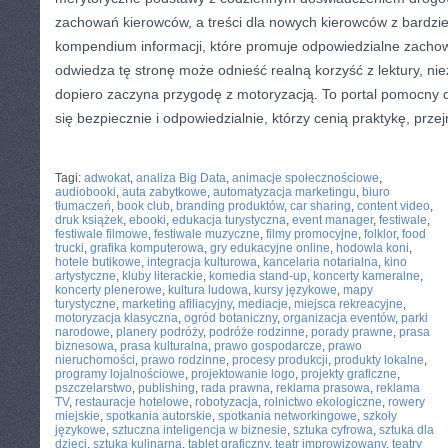
zachowań kierowców, a treści dla nowych kierowców z bardzie
kompendium informacji, które promuje odpowiedzialne zachow
odwiedza tę stronę może odnieść realną korzyść z lektury, nie
dopiero zaczyna przygodę z motoryzacją. To portal pomocny 
się bezpiecznie i odpowiedzialnie, którzy cenią praktykę, przej
CATEGORIES:
TURYSTYKA, PODRÓŻE
Tagi:
adwokat
,
analiza Big Data
,
animacje społecznościowe
,
audiobooki
,
auta zabytkowe
,
automatyzacja marketingu
,
biuro
tłumaczeń
,
book club
,
branding produktów
,
car sharing
,
content video
,
druk książek
,
ebooki
,
edukacja turystyczna
,
event manager
,
festiwale
,
festiwale filmowe
,
festiwale muzyczne
,
filmy promocyjne
,
folklor
,
food
trucki
,
grafika komputerowa
,
gry edukacyjne online
,
hodowla koni
,
hotele butikowe
,
integracja kulturowa
,
kancelaria notarialna
,
kino
artystyczne
,
kluby literackie
,
komedia stand-up
,
koncerty kameralne
,
koncerty plenerowe
,
kultura ludowa
,
kursy językowe
,
mapy
turystyczne
,
marketing afiliacyjny
,
mediacje
,
miejsca rekreacyjne
,
motoryzacja klasyczna
,
ogród botaniczny
,
organizacja eventów
,
parki
narodowe
,
planery podróży
,
podróże rodzinne
,
porady prawne
,
prasa
biznesowa
,
prasa kulturalna
,
prawo gospodarcze
,
prawo
nieruchomości
,
prawo rodzinne
,
procesy produkcji
,
produkty lokalne
,
programy lojalnościowe
,
projektowanie logo
,
projekty graficzne
,
pszczelarstwo
,
publishing
,
rada prawna
,
reklama prasowa
,
reklama
TV
,
restauracje hotelowe
,
robotyzacja
,
rolnictwo ekologiczne
,
rowery
miejskie
,
spotkania autorskie
,
spotkania networkingowe
,
szkoły
językowe
,
sztuczna inteligencja w biznesie
,
sztuka cyfrowa
,
sztuka dla
dzieci
,
sztuka kulinarna
,
tablet graficzny
,
teatr improwizowany
,
teatry