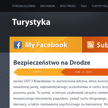
STRONA GŁÓWNA
ARCHIWUM
SPIS TREŚCI
TAGI
TURYSTYKA
ADMIN
KWI - 4 - 2026
serwis ODTJ Bolesławiec to wartościowa witryna, która konce
świadomej jazdy, odpowiedzialnego uczestnictwa w ruchu dr
poziomu jazdy. To portal, w którym użytkownik otrzyma rzeteln
bezpiecznego kierowania pojazdem, zasad ruchu drogowego,
kierowcy, a także nastawienia psychicznego za kierownicą. St