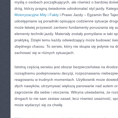
myślą o osobach początkujących, ale również o bardziej doś
dróg, którzy pragną świadomie udoskonalać styl jazdy. Kategor
Motoryzacyjne Mity i Fakty
i Prawo Jazdy – Egzamin Bez Tajem
udostępniane są poradniki opisujące codzienne sytuacje drog
może łatwiej przyswoić zarówno fundamenty poruszania się au
elementy techniki jazdy. Materiały zostały pomyślane w taki sp
praktyką. Dzięki temu każdy odwiedzający może budować świ
zbędnego chaosu. To serwis, który nie skupia się jedynie na def
zachować się w różnych sytuacjach.
Istotną częścią serwisu jest obszar bezpieczeństwa na drodze
rozsądnemu podejmowaniu decyzji, rozpoznawaniu niebezpie
reagowaniu w trudnych momentach. Użytkownik może dowiedzie
złych nawyków, utrzymywać większą panowanie nad autem or
zagrożenie dla siebie i otoczenia. Witryna uświadamia, że ro
drogach to nie sam zestaw zasad, lecz również uważność, spo
może wydarzyć się za chwilę.